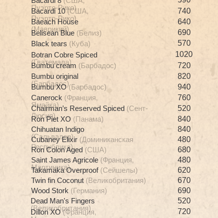
Bacardi 8
(США,
Пуэрто-Рико)
Bacardi 10
(США,
740
Пуэрто-Рико)
Baeach House
640
(Маврикий)
690
Belisean Blue
(Белиз)
570
Black tears
(Куба)
1020
Botran Cobre Spiced
(Гватемала)
Bumbu cream
(Барбадос)
720
Bumbu original
820
(Барбадос)
Bumbu XO
(Барбадос)
940
Canerock
(Франция,
760
Ямайка)
Chairman’s Reserved Spiced
(Сент-
520
Люсия)
Ron Piet XO
(Панама)
840
Chihuatan Indigo
840
(Сальвадор)
Cubaney Elixir
(Доминиканская
480
Республика)
Ron Colon Aged
(США)
680
Saint James Agricole
(Франция,
480
Мартиника)
Takamaka Overproof
(Сейшелы)
620
Twin fin Coconut
(Великобритания)
670
Wood Stork
(Германия)
690
Dead Man's Fingers
520
(Великобритания)
720
Dillon XO
(Франция,