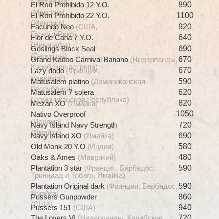
Мартиника)
El Ron Prohibido 12 Y.O.
890
(Мексика)
El Ron Prohibido 22 Y.O.
1100
(Мексика)
Facundo Neo
(США,
920
Пуэрто-Рико)
Flor de Cana 7 Y.O.
640
(Никарагуа)
Goslings Black Seal
690
(Бермуды)
Grand Kadoo Carnival Banana
(Нидерланды,
670
Карибские острова)
670
Lazy dodo
(Франция,
маврикий)
Matusalem platino
(Доминиканская
590
Республика)
Matusalem 7 solera
620
(Доминиканская Республика)
820
Mezan XO
(Ямайка)
1050
Nativo Overproof
(Панама)
Navy Island Navy Strength
720
(Ямайка)
Navy Island XO
(Ямайка)
690
Old Monk 20 Y.O
(Индия)
580
Oaks & Ames
(Маврикий)
480
Plantation 3 star
(Франция, Барбадос,
590
60ml
Тринидад и Тобаго, Ямайка)
620
Plantation Original dark
(Франция, Барбадос,
590
620
Ямайка)
Pussers Gunpowder
860
(США)
Pussers 151
(США)
940
The Lovers VI
(Нидерланды, Карибские
720