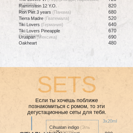
острова)
Rammstein 12 Y.O.
820
(Дания)
Ron Piet 3 years
(Панама)
680
Tierra Madre
(Гватемала)
520
Tiki Lovers
(Германия)
640
Tiki Lovers Pineapple
670
(Германия)
380
Samuel Gelston's,
Uruapan
(Мексика)
690
Ireland
Oakheart
480
SETS
Если ты хочешь поближе
познакомиться с ромом, то эти
дегустационные сеты для тебя.
3х20ml
Cihuatan indigo
(Эль
Сальвадор)