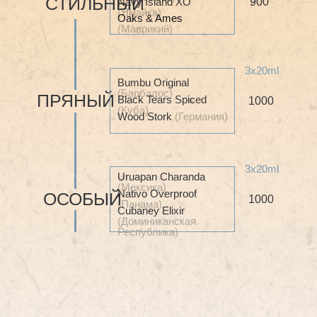
СТИЛЬНЫЙ
Navy Island XO
900
(Ямайка)
Oaks & Ames
(Маврикий)
3х20ml
Bumbu Original
(Барбадос)
ПРЯНЫЙ
Black Tears Spiced
1000
(Куба)
Wood Stork
(Германия)
3х20ml
Uruapan Charanda
(Мексика)
Nativo Overproof
ОСОБЫЙ
1000
(Панама)
Cubaney Elixir
(Доминиканская
Республика)