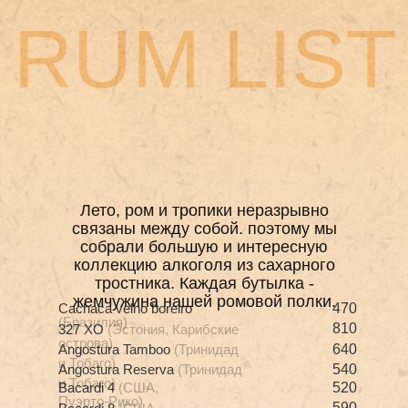
RUM LIST
Лето, ром и тропики неразрывно
связаны между собой. поэтому мы
собрали большую и интересную
коллекцию алкоголя из сахарного
тростника. Каждая бутылка -
жемчужина нашей ромовой полки.
Cachaca velho boreiro
470
(Бразилия)
810
327 XO
(Эстония, Карибские
острова)
Angostura Tamboo
(Тринидад
640
и Тобаго)
Angostura Reserva
(Тринидад
540
и Тобаго)
Bacardi 4
(США,
520
Пуэрто-Рико)
590